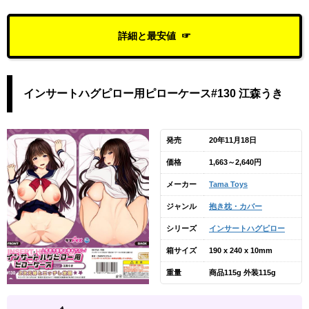
詳細と最安値
インサートハグピロー用ピローケース#130 江森うき
発売
20年11月18日
価格
1,663～2,640円
メーカー
Tama Toys
ジャンル
抱き枕・カバー
シリーズ
インサートハグピロー
箱サイズ
190 x 240 x 10mm
重量
商品115g 外装115g