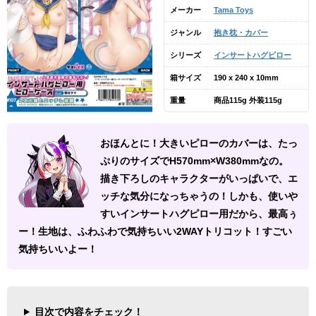
メーカー
Tama Toys
ジャンル
抱き枕・カバー
シリーズ
インサートハグピロー
箱サイズ
190 x 240 x 10mm
重量
商品115g 外装115g
おほんとに！大きいピローのカバーは、たっ
ぷりのサイズでH570mm×W380mmなの。
描き下ろしのキャラクターがいっぱいで、エ
ッチな気分になっちゃうの！しかも、使いや
すいインサートハグピロー用だから、最高ぅ
ー！生地は、ふわふわで気持ちいい2WAYトリコット！すごい
気持ちいいよー！
目次で内容をチェック！