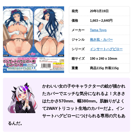
発売
20年3月19日
価格
1,663～2,640円
メーカー
Tama Toys
ジャンル
抱き枕・カバー
シリーズ
インサートハグピロー
箱サイズ
190 x 240 x 10mm
重量
商品115g 外装115g
かわいい女の子やキャラクターの絵が描かれ
たカバーでエッチな気分になれるよ！大きさ
はたかさ570mm、幅380mm。肌触りがよく
て2WAYトリコット生地のカバーだよ。イン
サートハグピローにつけられる専用の穴もあ
るんだ。