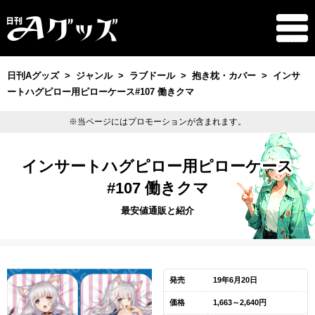
日刊Aグッズ
ジャンル
ラブドール
抱き枕・カバー
インサ
ートハグピロー用ピローケース#107 働きクマ
※当ページにはプロモーションが含まれます。
インサートハグピロー用ピローケース
#107 働きクマ
最安値通販と紹介
発売
19年6月20日
価格
1,663～2,640円