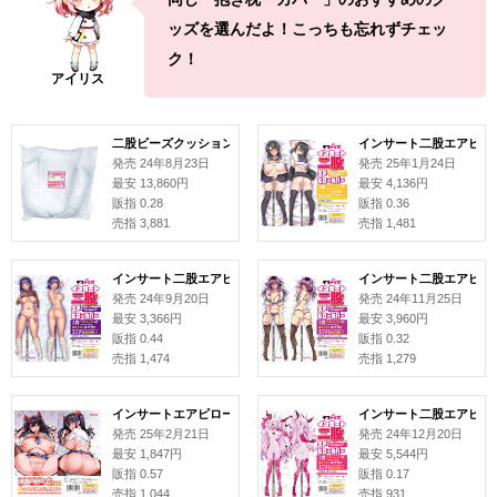
ッズを選んだよ！こっちも忘れずチェッ
ク！
二股ビーズクッション 本体
インサート二股エアピローカ
発売 24年8月23日
発売 25年1月24日
最安 13,860円
最安 4,136円
販指 0.28
販指 0.36
売指 3,881
売指 1,481
インサート二股エアピローカバー#158 ねこ電力
インサート二股エアピロー
発売 24年9月20日
発売 24年11月25日
最安 3,366円
最安 3,960円
販指 0.44
販指 0.32
売指 1,474
売指 1,279
インサートエアピロー用枕カバー#344 合歓垣天音 イラスト:がなり龍
インサート二股エアピロー
発売 25年2月21日
発売 24年12月20日
最安 1,847円
最安 5,544円
販指 0.57
販指 0.17
売指 1,044
売指 931