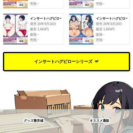
売指 -
売指 -
インサートハグピロー用ピローケース#123 蒼惑う子
インサートハグピロー用ピ
発売 20年4月16日
発売 20年3月19日
最安 1,663円
最安 1,663円
販指 -
販指 -
売指 -
売指 -
インサートハグピローシリーズ
グッズ最安値
オススメ通販