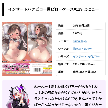
インサートハグピロー用ピローケース#129 ばにこー
発売
20年10月21日
価格
1,663円
メーカー
Tama Toys
ジャンル
抱き枕・カバー
シリーズ
インサートハグピロー
箱サイズ
190 x 240 x 10mm
重量
商品115g 外装115g
ねーねー！新しいほぐぴろーがあるらしい
よ！あの有名なかがくかのひとがかいたキャ
ラとえっちなたいけんができるんだって！か
ばーさんばっかりじゃないから、ほぐぴろー