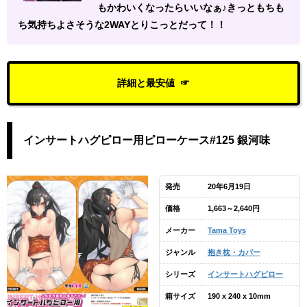
もかわいくなったらいいなぁ♪きっともちも
ち気持ちよさそうな2WAYとりこっとだって！！
詳細と最安値
インサートハグピロー用ピローケース#125 銀河味
発売
20年6月19日
価格
1,663～2,640円
メーカー
Tama Toys
ジャンル
抱き枕・カバー
シリーズ
インサートハグピロー
箱サイズ
190 x 240 x 10mm