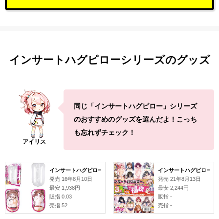
インサートハグピローシリーズのグッズ
同じ「インサートハグピロー」シリーズ
のおすすめのグッズを選んだよ！こっち
も忘れずチェック！
インサートハグピロー本体
インサートハグピロー用ピロー
発売 16年8月10日
発売 21年8月13日
最安 1,938円
最安 2,244円
販指 0.03
販指 -
売指 52
売指 -