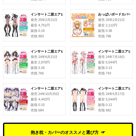
インサート二股エアピローカバー#163 DENB
おっぱいボードカバー#94
発売 25年2月21日
発売 25年2月21日
最安 4,751円
最安 2,112円
販指 0.19
販指 0.38
売指 893
売指 796
インサート二股エアピローカバー#155 桜ちょみ
インサート二股エアピロー
発売 24年6月21日
発売 24年7月19日
最安 2,970円
最安 5,544円
販指 0.26
販指 0.13
売指 766
売指 743
インサート二股エアピローカバー#159 合歓垣天音 イラスト: NANANA
インサート二股エアピロー
発売 24年10月25日
発売 24年5月17日
最安 4,442円
最安 5,544円
販指 0.15
販指 0.12
売指 684
売指 682
抱き枕・カバーのオススメと選び方