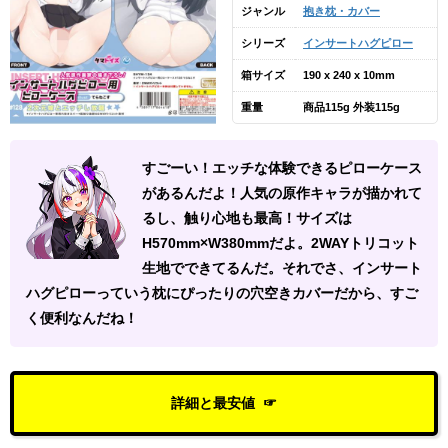
ジャンル
抱き枕・カバー
シリーズ
インサートハグピロー
箱サイズ
190 x 240 x 10mm
重量
商品115g 外装115g
すごーい！エッチな体験できるピローケース
があるんだよ！人気の原作キャラが描かれて
るし、触り心地も最高！サイズは
H570mm×W380mmだよ。2WAYトリコット
生地でできてるんだ。それでさ、インサート
ハグピローっていう枕にぴったりの穴空きカバーだから、すご
く便利なんだね！
詳細と最安値