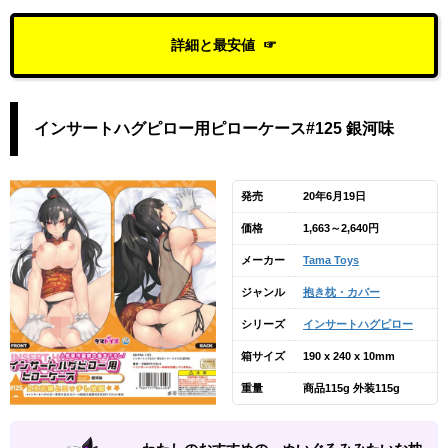
詳細と最安値
インサートハグピロー用ピローケース#125 銀河味
発売
20年6月19日
価格
1,663～2,640円
メーカー
Tama Toys
ジャンル
抱き枕・カバー
シリーズ
インサートハグピロー
箱サイズ
190 x 240 x 10mm
重量
商品115g 外装115g