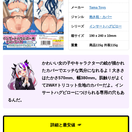
メーカー
Tama Toys
ジャンル
抱き枕・カバー
シリーズ
インサートハグピロー
箱サイズ
190 x 240 x 10mm
重量
商品115g 外装115g
かわいい女の子やキャラクターの絵が描かれ
たカバーでエッチな気分になれるよ！大きさ
はたかさ570mm、幅380mm。肌触りがよく
て2WAYトリコット生地のカバーだよ。イン
サートハグピローにつけられる専用の穴もあ
るんだ。
詳細と最安値