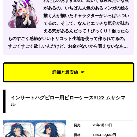
わたしのおすすめの、ぬいぐるみみたいな枕
があるの。いちばん人気のあるマンガの絵を
描く人が描いたキャラクターがいっぱいつい
てるの。そして、なんとエッチな気分が味わ
える穴があるんだって！びっくり！触ったら
ものすごく感触がいいトリコット生地を使って作られてるの。
すごくすごく欲しいんだけど、お金がないから買えないなあ…
詳細と最安値
インサートハグピロー用ピローケース#122 ムサシマ
ル
発売
20年3月19日
価格
1,663～2,640円