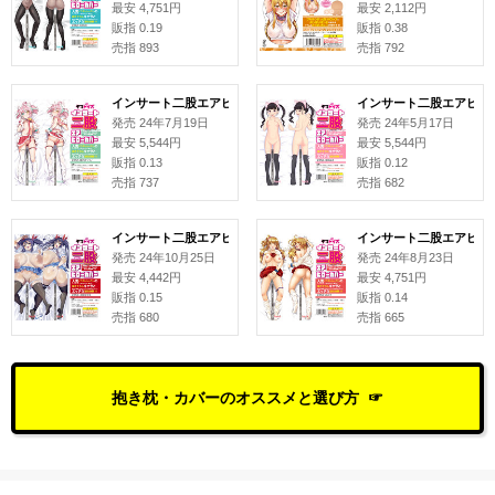
最安 4,751円
最安 2,112円
販指 0.19
販指 0.38
売指 893
売指 792
インサート二股エアピローカバー#156 猫乃井リリィ
インサート二股エアピロー
発売 24年7月19日
発売 24年5月17日
最安 5,544円
最安 5,544円
販指 0.13
販指 0.12
売指 737
売指 682
インサート二股エアピローカバー#159 合歓垣天音 イラスト: NANANA
インサート二股エアピロー
発売 24年10月25日
発売 24年8月23日
最安 4,442円
最安 4,751円
販指 0.15
販指 0.14
売指 680
売指 665
抱き枕・カバーのオススメと選び方