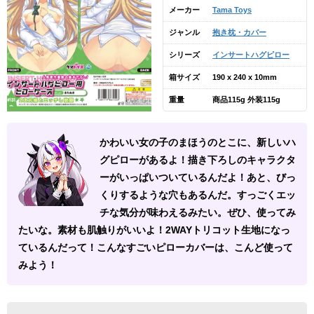
メーカー
Tama Toys
ジャンル
抱き枕・カバー
シリーズ
インサートハグピロー
箱サイズ
190 x 240 x 10mm
重量
商品115g 外装115g
かわいい女の子のまほうのとこに、新しいハ
グピローがあるよ！描き下ろしのキャラクタ
ーがいっぱいついているんだよ！あと、びっ
くりするような穴もあるんだ。すっごくエッ
チな気分が味わえるみたい。ぜひ、使ってみ
たいな。素材も肌触りがいいよ！2WAYトリコット生地になっ
ているんだって！こんなすごいピローカバーは、こんど使って
みよう！