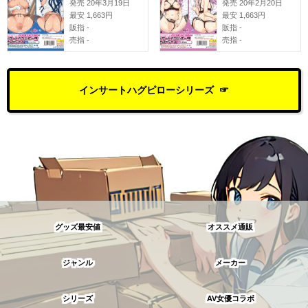
発売 20年3月19日
発売 20年2月20日
最安 1,663円
最安 1,663円
販指 -
販指 -
売指 -
売指 -
インサートハグピローシリーズ
グッズ最安値
オススメ通販
ジャンル
メーカー
シリーズ
AV女優コラボ