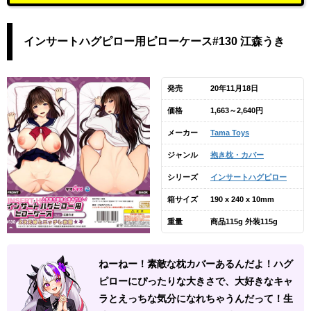
インサートハグピロー用ピローケース#130 江森うき
発売
20年11月18日
価格
1,663～2,640円
メーカー
Tama Toys
ジャンル
抱き枕・カバー
シリーズ
インサートハグピロー
箱サイズ
190 x 240 x 10mm
重量
商品115g 外装115g
ねーねー！素敵な枕カバーあるんだよ！ハグ
ピローにぴったりな大きさで、大好きなキャ
ラとえっちな気分になれちゃうんだって！生