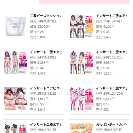
二股ビーズクッション 本体
インサート二股エアピローカ
発売 24年8月23日
発売 25年1月24日
最安 13,860円
最安 4,136円
販指 0.28
販指 0.36
売指 3,881
売指 1,472
インサート二股エアピローカバー#158 ねこ電力
インサート二股エアピロー
発売 24年9月20日
発売 24年11月25日
最安 3,366円
最安 3,960円
販指 0.44
販指 0.32
売指 1,471
売指 1,275
インサートエアピロー用枕カバー#344 合歓垣天音 イラスト:がなり龍
インサート二股エアピロー
発売 25年2月21日
発売 24年12月20日
最安 1,847円
最安 5,544円
販指 0.56
販指 0.17
売指 1,040
売指 931
インサート二股エアピローカバー#163 DENB
おっぱいボードカバー#94
発売 25年2月21日
発売 25年2月21日