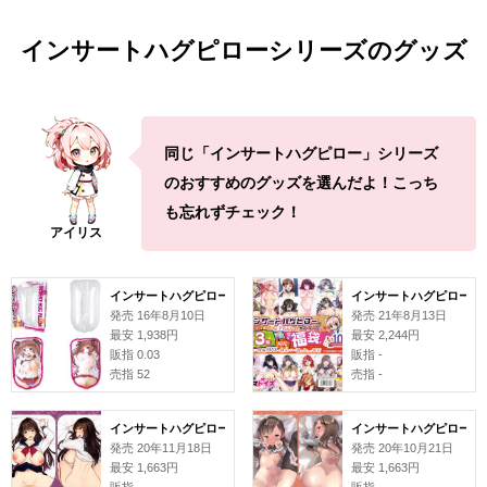
インサートハグピローシリーズのグッズ
同じ「インサートハグピロー」シリーズ
のおすすめのグッズを選んだよ！こっち
も忘れずチェック！
インサートハグピロー本体
インサートハグピロー用ピロー
発売 16年8月10日
発売 21年8月13日
最安 1,938円
最安 2,244円
販指 0.03
販指 -
売指 52
売指 -
インサートハグピロー用ピローケース#130 江森うき
インサートハグピロー用ピ
発売 20年11月18日
発売 20年10月21日
最安 1,663円
最安 1,663円
販指 -
販指 -