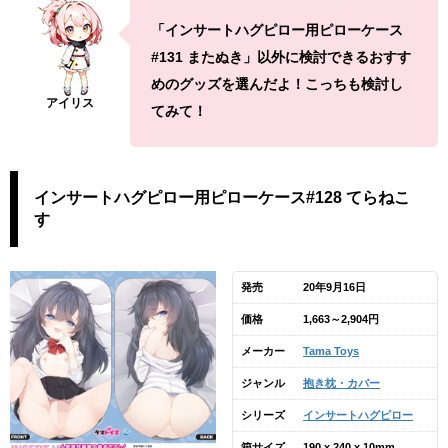
「インサートハグピロー用ピローケース
#131 またぬき」以外に検討できるおすす
めのグッズを選んだよ！こっちも検討し
てみて！
インサートハグピロー用ピローケース#128 てらねこ
す
発売
20年9月16日
価格
1,663～2,904円
メーカー
Tama Toys
ジャンル
抱き枕・カバー
シリーズ
インサートハグピロー
箱サイズ
190 x 240 x 10mm