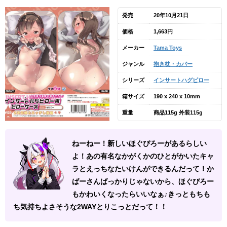
発売
20年10月21日
価格
1,663円
メーカー
Tama Toys
ジャンル
抱き枕・カバー
シリーズ
インサートハグピロー
箱サイズ
190 x 240 x 10mm
重量
商品115g 外装115g
ねーねー！新しいほぐぴろーがあるらしい
よ！あの有名なかがくかのひとがかいたキャ
ラとえっちなたいけんができるんだって！か
ばーさんばっかりじゃないから、ほぐぴろー
もかわいくなったらいいなぁ♪きっともちも
ち気持ちよさそうな2WAYとりこっとだって！！