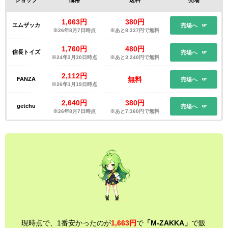
1,663円
380円
エムザッカ
売場へ
※26年8月7日時点
※あと8,337円で無料
1,760円
480円
信長トイズ
売場へ
※24年3月30日時点
※あと3,240円で無料
2,112円
無料
FANZA
売場へ
※26年1月19日時点
2,640円
380円
getchu
売場へ
※26年8月7日時点
※あと7,360円で無料
現時点で、1番安かったのが
1,663円
で
「M-ZAKKA」
で販