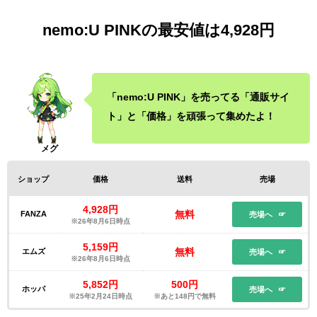
nemo:U PINKの最安値は4,928円
「nemo:U PINK」を売ってる「通販サイ
ト」と「価格」を頑張って集めたよ！
ショップ
価格
送料
売場
4,928円
無料
FANZA
売場へ
※26年8月6日時点
5,159円
無料
エムズ
売場へ
※26年8月6日時点
5,852円
500円
ホッパ
売場へ
※25年2月24日時点
※あと148円で無料