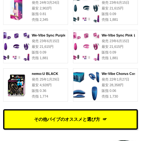
発売 24年3月24日
発売 23年6月15日
最安 2,902円
最安 21,615円
販指 0.81
販指 0.09
売指 2,345
売指 1,881
We-Vibe Sync Purple パープル
We-Vibe Sync Pink ピ
発売 23年6月15日
発売 23年6月15日
最安 21,615円
最安 21,615円
販指 0.09
販指 0.09
売指 1,881
売指 1,881
nemo:U BLACK
We-Vibe Chorus Co
発売 25年1月29日
発売 22年1月27日
最安 4,928円
最安 28,358円
販指 0.36
販指 0.06
売指 1,774
売指 1,730
その他バイブのオススメと選び方