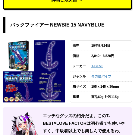
バックファイアー NEWBIE 15 NAVYBLUE
発売
19年9月24日
価格
2,040～3,520円
メーカー
T-BEST
ジャンル
その他バイブ
箱サイズ
195 x 145 x 30mm
重量
商品60g 外装115g
エッチなグッズの紹介だよ。このT-
BEST×LOVE FACTORは初心者でも使いや
すく、中級者以上でも楽しんで使えるわ。