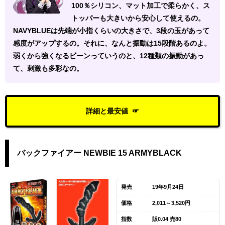
100％シリコン、マット加工で柔らかく、ス
トッパーも大きいから安心して使えるの。
NAVYBLUEは先端が小指くらいの大きさで、3段の玉があって
感度がアップするの。それに、なんと振動は15段階あるのよ。
弱くから強くなるビーンっていうのと、12種類の振動があっ
て、刺激も多彩なの。
詳細と最安値
バックファイアー NEWBIE 15 ARMYBLACK
発売
19年9月24日
価格
2,011～3,520円
指数
販0.04 売80