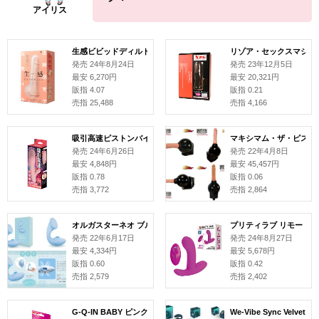
生感ビビッドディルド -ピストン&ビーズスピン-
リゾア・セックスマシーン f
発売 24年8月24日
発売 23年12月5日
最安 6,270円
最安 20,321円
販指 4.07
販指 0.21
売指 25,488
売指 4,166
吸引高速ピストンバイブ
マキシマム・ザ・ピスト
発売 24年6月26日
発売 22年4月8日
最安 4,848円
最安 45,457円
販指 0.78
販指 0.06
売指 3,772
売指 2,864
オルガスターネオ ブルー
プリティラブ リモート
発売 22年6月17日
発売 24年8月27日
最安 4,334円
最安 5,678円
販指 0.60
販指 0.42
売指 2,579
売指 2,402
G-Q-IN BABY ピンク
We-Vibe Sync Velve