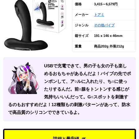
価格
3,415～6,579円
メーカー
トアミ
ジャンル
その他バイブ
箱サイズ
191 x 146 x 46mm
重量
商品202g 外装212g
USBで充電できて、男の子も女の子も楽し
めるおもちゃがあるんだよ！バイブの先でポ
ンポンして、ア○ルに入れたり、ち○に使っ
たりするんだ。前○腺をトントンする感じが
気持ちいいんだって。G○スポットを刺激す
るのもおすすめだよ！12種類もの刺激パターンがあって、防水
で高品質のシリコンでできているよ。
詳細と最安値