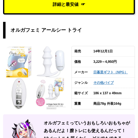
詳細と最安値
オルガフェミ アールシー トライ
発売
14年12月1日
価格
3,229～4,950円
メーカー
日暮里ギフト（NPG）
ジャンル
その他バイブ
箱サイズ
186 x 137 x 49mm
重量
商品78g 外装164g
オルガフェミっていうおもしろいおもちゃが
あるんだよ！膣トレにも使えるんだって！