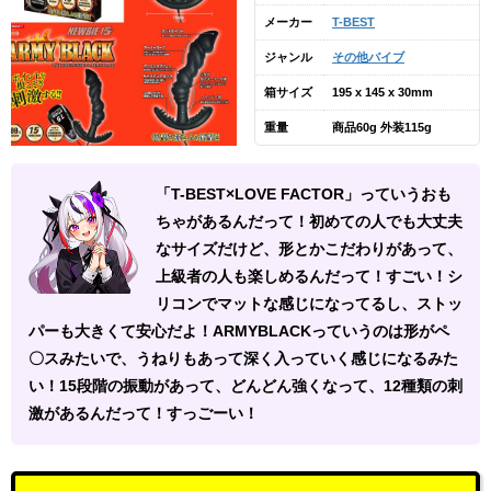
メーカー
T-BEST
ジャンル
その他バイブ
箱サイズ
195 x 145 x 30mm
重量
商品60g 外装115g
「T-BEST×LOVE FACTOR」っていうおも
ちゃがあるんだって！初めての人でも大丈夫
なサイズだけど、形とかこだわりがあって、
上級者の人も楽しめるんだって！すごい！シ
リコンでマットな感じになってるし、ストッ
パーも大きくて安心だよ！ARMYBLACKっていうのは形がペ
〇スみたいで、うねりもあって深く入っていく感じになるみた
い！15段階の振動があって、どんどん強くなって、12種類の刺
激があるんだって！すっごーい！