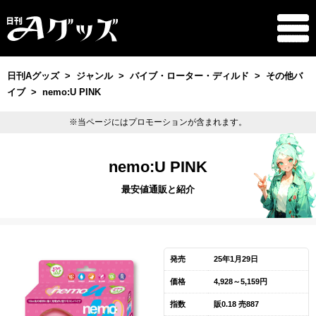
日刊Aグッズ
ジャンル
バイブ・ローター・ディルド
その他バ
イブ
nemo:U PINK
※当ページにはプロモーションが含まれます。
nemo:U PINK
最安値通販と紹介
発売
25年1月29日
価格
4,928～5,159円
指数
販0.18 売887