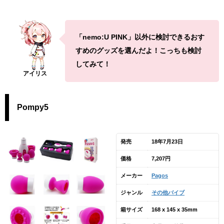
「nemo:U PINK」以外に検討できるおす
すめのグッズを選んだよ！こっちも検討
してみて！
Pompy5
発売
18年7月23日
価格
7,207円
メーカー
Pagos
ジャンル
その他バイブ
箱サイズ
168 x 145 x 35mm