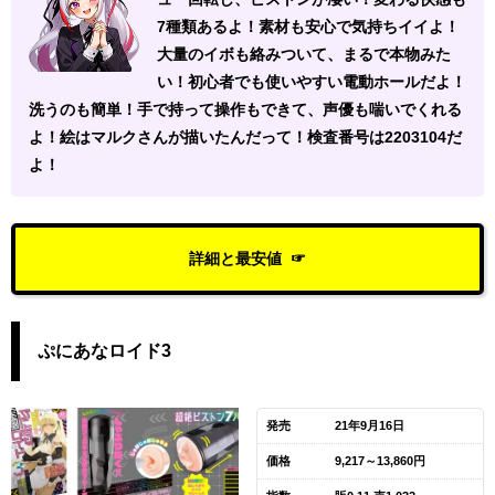
7種類あるよ！素材も安心で気持ちイイよ！
大量のイボも絡みついて、まるで本物みた
い！初心者でも使いやすい電動ホールだよ！
洗うのも簡単！手で持って操作もできて、声優も喘いでくれる
よ！絵はマルクさんが描いたんだって！検査番号は2203104だ
よ！
詳細と最安値
ぷにあなロイド3
発売
21年9月16日
価格
9,217～13,860円