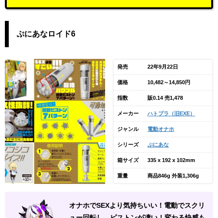
ぷにあなロイド6
発売
22年9月22日
価格
10,482～14,850円
指数
販0.14 売1,478
メーカー
ハトプラ（旧EXE）
ジャンル
電動オナホ
シリーズ
ぷにあな
箱サイズ
335 x 192 x 102mm
重量
商品846g 外装1,306g
オナホでSEXより気持ちいい！電動でスクリ
ュー回転し、ピストンが凄い！変わる快感も