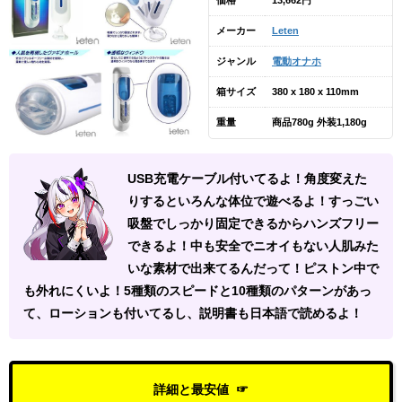
メーカー
Leten
ジャンル
電動オナホ
箱サイズ
380 x 180 x 110mm
重量
商品780g 外装1,180g
USB充電ケーブル付いてるよ！角度変えた
りするといろんな体位で遊べるよ！すっごい
吸盤でしっかり固定できるからハンズフリー
できるよ！中も安全でニオイもない人肌みた
いな素材で出来てるんだって！ピストン中で
も外れにくいよ！5種類のスピードと10種類のパターンがあっ
て、ローションも付いてるし、説明書も日本語で読めるよ！
詳細と最安値