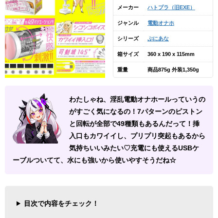
メーカー
ハトプラ（旧EXE）
ジャンル
電動オナホ
シリーズ
ぷにあな
箱サイズ
360 x 190 x 115mm
重量
商品875g 外装1,350g
わたしゃね、淫乱電動オナホールっていうの
がすごく気になるの！7パターンのピストン
と回転が全部で49種類もあるんだって！挿
入口もカワイイし、プリプリ突起もあるから
気持ちいいみたい♡充電にも使えるUSBケ
ーブルついてて、水にも強いから使いやすそうだね☆
目次で内容をチェック！