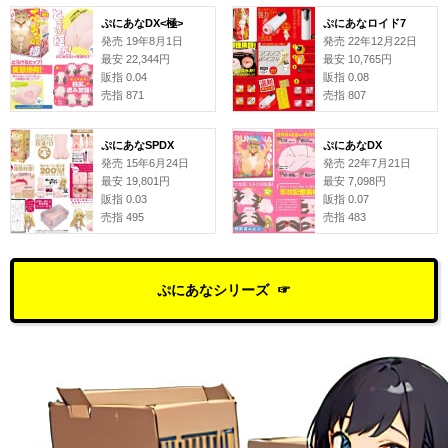
ぷにあなDX<極>
ぷにあなロイド7
発売 19年8月1日
発売 22年12月22日
最安 22,344円
最安 10,765円
販指 0.04
販指 0.08
売指 871
売指 807
ぷにあなSPDX
ぷにあなDX
発売 15年6月24日
発売 22年7月21日
最安 19,801円
最安 7,098円
販指 0.03
販指 0.07
売指 495
売指 483
ぷにあなシリーズ