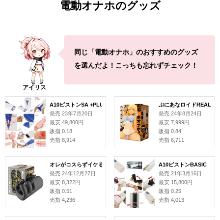
電動オナホのグッズ
同じ「電動オナホ」のおすすめのグッズ
を選んだよ！こっちも忘れずチェック！
A10ピストンSA +PLUS(プラス)
ぷにあなロイドREAL
発売 23年7月20日
発売 24年8月24日
最安 49,800円
最安 7,999円
販指 0.18
販指 0.84
売指 8,914
売指 6,711
オレがコスらずイケるはずがない!!!
A10ピストンBASIC
発売 24年12月27日
発売 21年3月16日
最安 8,322円
最安 15,800円
販指 0.51
販指 0.25
売指 4,236
売指 4,013