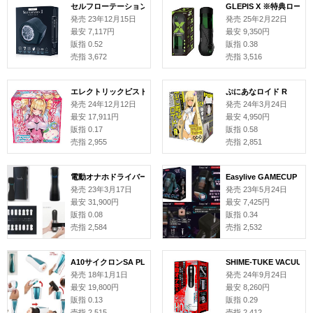
セルフローテーション II
GLEPIS X ※特典ロー
発売 23年12月15日
発売 25年2月22日
最安 7,117円
最安 9,350円
販指 0.52
販指 0.38
売指 3,672
売指 3,516
エレクトリックピストンガール【攻撃的電動乙女 ナカが自動で動く電動ピ
ぷにあなロイド R
発売 24年12月12日
発売 24年3月24日
最安 17,911円
最安 4,950円
販指 0.17
販指 0.58
売指 2,955
売指 2,851
電動オナホドライバー【 loob 】
Easylive GAMECUP
発売 23年3月17日
発売 23年5月24日
最安 31,900円
最安 7,425円
販指 0.08
販指 0.34
売指 2,584
売指 2,532
A10サイクロンSA PLUS
SHIME-TUKE VACU
発売 18年1月1日
発売 24年9月24日
最安 19,800円
最安 8,260円
販指 0.13
販指 0.29
売指 2,515
売指 2,412