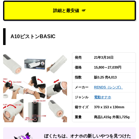
詳細と最安値
A10ピストンBASIC
発売
21年3月16日
価格
15,800～27,039円
指数
販0.25 売4,013
メーカー
RENDS（レンズ）
ジャンル
電動オナホ
箱サイズ
370 x 153 x 130mm
重量
商品1,415g 外装1,725g
ぼくたちは、オナホの新しいやつを見つけた