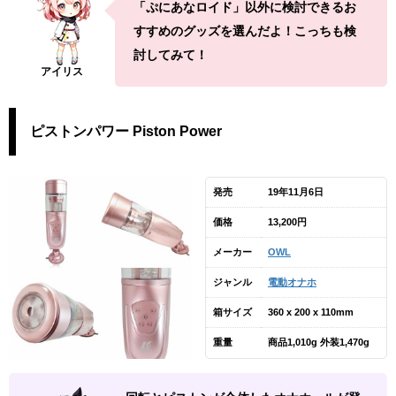
「ぷにあなロイド」以外に検討できるお
すすめのグッズを選んだよ！こっちも検
討してみて！
ピストンパワー Piston Power
発売
19年11月6日
価格
13,200円
メーカー
OWL
ジャンル
電動オナホ
箱サイズ
360 x 200 x 110mm
重量
商品1,010g 外装1,470g