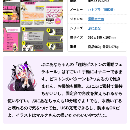
指数
販0.11 売1,032
メーカー
ハトプラ（旧EXE）
ジャンル
電動オナホ
シリーズ
ぷにあな
箱サイズ
320 x 195 x 107mm
重量
商品662g 外装1,078g
ぷにあなちゃんの「超絶ピストンの電動フェ
ラホール」はすごい！手軽にオナニーできま
す。ピストンのパターンも7つあるので飽き
ません。お掃除も簡単。ふにふに素材で気持
ちがいいし、固定台で角度を変えられるから
使いやすい。ぷにあなちゃんも10分喘ぐよ！でも、水洗いする
と壊れるので気をつけてね。USB充電できるし、防水もOKだ
よ。イラストはマルクさんの描いたかわいいやつだよ。