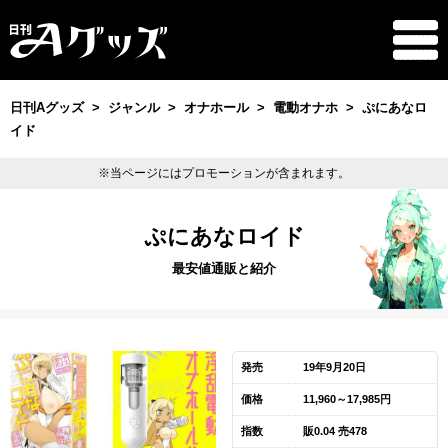
日刊Aグッズ
ジャンル
オナホール
電動オナホ
ぷにあなロ
イド
※当ページにはプロモーションが含まれます。
ぷにあなロイド
最安値通販と紹介
発売
19年9月20日
価格
11,960～17,985円
指数
販0.04 売478