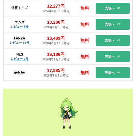
12,277円
無料
信長トイズ
売場へ
※24年4月30日時点
13,200円
エムズ
無料
売場へ
レビュー 9件
※26年8月9日時点
13,489円
FANZA
無料
売場へ
レビュー 13件
※26年1月19日時点
16,186円
NLS
無料
売場へ
レビュー 7件
※24年11月5日時点
17,985円
無料
getchu
売場へ
※26年8月9日時点