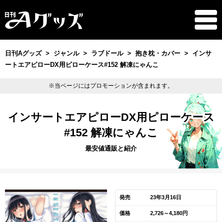
日刊Aグッズ
ジャンル
ラブドール
抱き枕・カバー
インサ
ートエアピローDX用ピローケース#152 解凍にゃんこ
※当ページにはプロモーションが含まれます。
インサートエアピローDX用ピローケース
#152 解凍にゃんこ
最安値通販と紹介
発売
23年3月16日
価格
2,726～4,180円