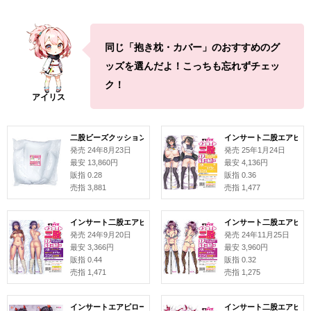
同じ「抱き枕・カバー」のおすすめのグ
ッズを選んだよ！こっちも忘れずチェッ
ク！
二股ビーズクッション 本体
インサート二股エアピローカ
発売 24年8月23日
発売 25年1月24日
最安 13,860円
最安 4,136円
販指 0.28
販指 0.36
売指 3,881
売指 1,477
インサート二股エアピローカバー#158 ねこ電力
インサート二股エアピロー
発売 24年9月20日
発売 24年11月25日
最安 3,366円
最安 3,960円
販指 0.44
販指 0.32
売指 1,471
売指 1,275
インサートエアピロー用枕カバー#344 合歓垣天音 イラスト:がなり龍
インサート二股エアピロー