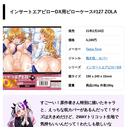
インサートエアピローDX用ピローケース#127 ZOLA
発売
21年2月24日
価格
4,180円
メーカー
Tama Toys
ジャンル
抱き枕・カバー
シリーズ
インサートエアピローDX
箱サイズ
190 x 240 x 15mm
重量
商品146g 外装180g
すごーい！原作者さん特別に描いたキャラ
と、えっちな枕カバーがあるんだって！サイ
ズは大きめだけど、2WAYトリコット生地で
気持ちいいんだって！わたしも欲しいな