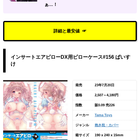
ぁ…！
詳細と最安値
インサートエアピローDX用ピローケース#156 ぱいす
け
発売
23年7月20日
価格
2,507～4,180円
指数
販0.09 売226
メーカー
Tama Toys
ジャンル
抱き枕・カバー
箱サイズ
190 x 240 x 15mm