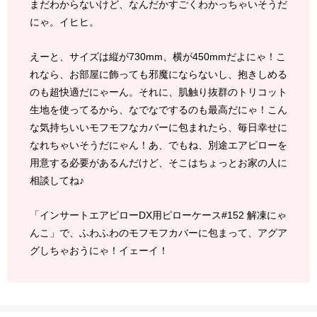
まだわからないけど、なんだかすごくわかっちゃいそうだ
にゃ。イヒヒ。
えーと、サイズは縦が730mm、横が450mmだよにゃ！こ
れなら、お部屋に飾っても邪魔にならないし、抱きしめる
のも超快適だにゃーん。それに、肌触り抜群のトリコット
生地を使ってるから、なでなでするのも最高だにゃ！こん
な気持ちいいモフモフなカバーに包まれたら、毎日幸せに
なれちゃいそうだにゃん！あ、でもね、別途エアピローを
用意する必要があるんだけど、そこはちょっとお家の人に
相談してね♪
「インサートエアピローDX用ピローケース#152 解凍にゃ
んこ」で、ふわふわのモフモフカバーに包まって、アグア
グしちゃおうにゃ！イェーイ！