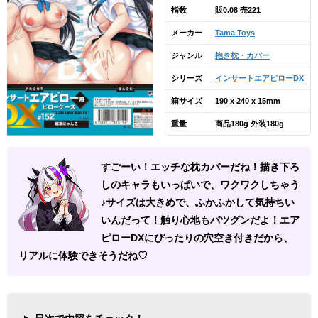
指数
販0.08 売221
メーカー
Tama Toys
ジャンル
抱き枕・カバー
シリーズ
インサートエアピローDX
箱サイズ
190 x 240 x 15mm
重量
商品180g 外装180g
すごーい！エッチな枕カバーだね！描き下ろ
しのキャラもいっぱいで、ワクワクしちゃう
♪サイズは大きめで、ふかふかして気持ちい
いんだって！触り心地もバツグンだよ！エア
ピローDXにぴったりの穴空き付きだから、
リアルに体験できそうだね♡