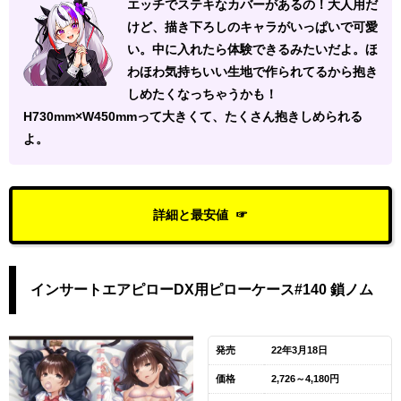
エッチでステキなカバーがあるの！大人用だ
けど、描き下ろしのキャラがいっぱいで可愛
い。中に入れたら体験できるみたいだよ。ほ
わほわ気持ちいい生地で作られてるから抱き
しめたくなっちゃうかも！
H730mm×W450mmって大きくて、たくさん抱きしめられる
よ。
詳細と最安値
インサートエアピローDX用ピローケース#140 鎖ノム
発売
22年3月18日
価格
2,726～4,180円