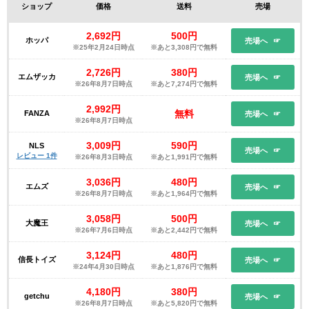
ショップ
価格
送料
売場
2,692円
500円
ホッパ
売場へ
※25年2月24日時点
※あと3,308円で無料
2,726円
380円
エムザッカ
売場へ
※26年8月7日時点
※あと7,274円で無料
2,992円
無料
FANZA
売場へ
※26年8月7日時点
3,009円
590円
NLS
売場へ
レビュー 1件
※26年8月3日時点
※あと1,991円で無料
3,036円
480円
エムズ
売場へ
※26年8月7日時点
※あと1,964円で無料
3,058円
500円
大魔王
売場へ
※26年7月6日時点
※あと2,442円で無料
3,124円
480円
信長トイズ
売場へ
※24年4月30日時点
※あと1,876円で無料
4,180円
380円
getchu
売場へ
※26年8月7日時点
※あと5,820円で無料