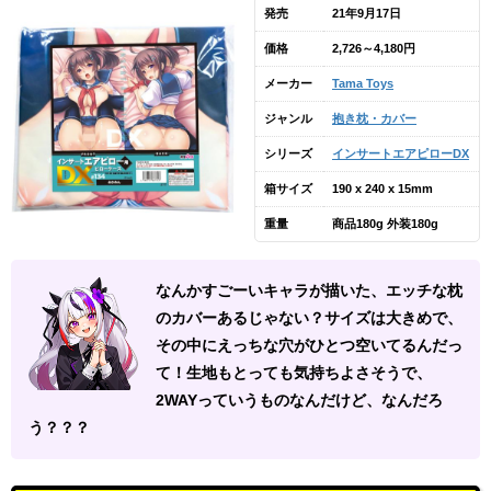
発売
21年9月17日
価格
2,726～4,180円
メーカー
Tama Toys
ジャンル
抱き枕・カバー
シリーズ
インサートエアピローDX
箱サイズ
190 x 240 x 15mm
重量
商品180g 外装180g
なんかすごーいキャラが描いた、エッチな枕
のカバーあるじゃない？サイズは大きめで、
その中にえっちな穴がひとつ空いてるんだっ
て！生地もとっても気持ちよさそうで、
2WAYっていうものなんだけど、なんだろ
う？？？