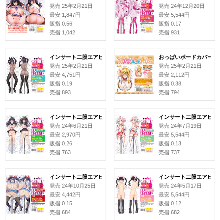
発売 25年2月21日
発売 24年12月20日
最安 1,847円
最安 5,544円
販指 0.56
販指 0.17
売指 1,042
売指 931
インサート二股エアピローカバー#163 DENB
おっぱいボードカバー#94
発売 25年2月21日
発売 25年2月21日
最安 4,751円
最安 2,112円
販指 0.19
販指 0.38
売指 893
売指 794
インサート二股エアピローカバー#155 桜ちょみ
インサート二股エアピロー
発売 24年6月21日
発売 24年7月19日
最安 2,970円
最安 5,544円
販指 0.26
販指 0.13
売指 763
売指 737
インサート二股エアピローカバー#159 合歓垣天音 イラスト: NANANA
インサート二股エアピロー
発売 24年10月25日
発売 24年5月17日
最安 4,442円
最安 5,544円
販指 0.15
販指 0.12
売指 684
売指 682