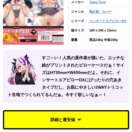
メーカー
Tama Toys
ジャンル
抱き枕・カバー
シリーズ
インサートエアピローDX
箱サイズ
190 x 240 x 15mm
重量
商品180g 外装180g
すご～い！人気の原作者が描いた、エッチな
絵がプリントされたピローケースだぁ！サイ
ズはH730mm×W450mmだよ。それに、イ
ンサートエアピローDXにぴったりの穴あき
タイプだし、お肌にやさしい2WAYトリコッ
ト生地でつくられてるんだぁ。今すぐ欲しいなぁ～！
詳細と最安値