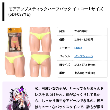
モアアップスティックハーフバック イエロー Lサイズ
(5DF037YE)
発売
23年3月6日
価格
1,499～1,757円
メーカー
EROX
ジャンル
メンズショーツ
箱サイズ
142 x 97 x 10mm
重量
商品18g 外装20g
私、可愛い女の子が、と～ってもたまらんド
レスを見つけたわ。前がぱっくりしてるか
ら、しっかり胸元をアピールできるの。後ろ
はキュートなバックスタイルで、誰もが振り