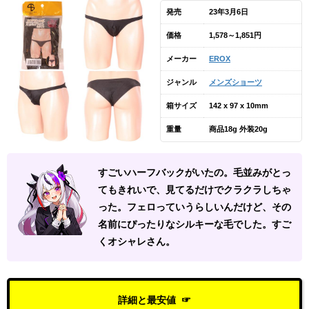
発売
23年3月6日
価格
1,578～1,851円
メーカー
EROX
ジャンル
メンズショーツ
箱サイズ
142 x 97 x 10mm
重量
商品18g 外装20g
すごいハーフバックがいたの。毛並みがとっ
てもきれいで、見てるだけでクラクラしちゃ
った。フェロっていうらしいんだけど、その
名前にぴったりなシルキーな毛でした。すご
くオシャレさん。
詳細と最安値