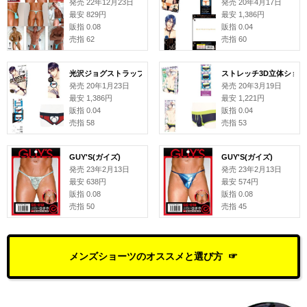
発売 22年12月23日
発売 20年4月17日
最安 829円
最安 1,386円
販指 0.08
販指 0.04
売指 62
売指 60
光沢ジョグストラップリングショーツ レッド
ストレッチ3D立体ショー
発売 20年1月23日
発売 20年3月19日
最安 1,386円
最安 1,221円
販指 0.04
販指 0.04
売指 58
売指 53
GUY'S(ガイズ)
GUY'S(ガイズ)
発売 23年2月13日
発売 23年2月13日
最安 638円
最安 574円
販指 0.08
販指 0.08
売指 50
売指 45
メンズショーツのオススメと選び方