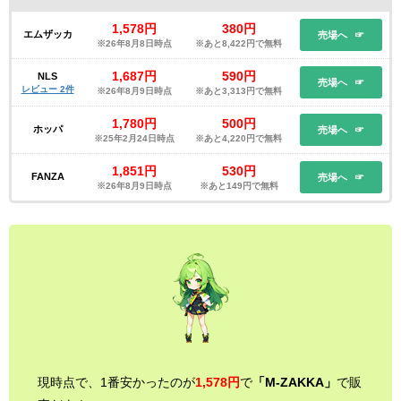
1,578円
380円
エムザッカ
売場へ
※26年8月8日時点
※あと8,422円で無料
1,687円
590円
NLS
売場へ
レビュー 2件
※26年8月9日時点
※あと3,313円で無料
1,780円
500円
ホッパ
売場へ
※25年2月24日時点
※あと4,220円で無料
1,851円
530円
FANZA
売場へ
※26年8月9日時点
※あと149円で無料
現時点で、1番安かったのが
1,578円
で
「M-ZAKKA」
で販