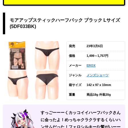
モアアップスティックハーフバック ブラック Lサイズ
(5DF033BK)
発売
23年3月6日
価格
1,499～1,757円
メーカー
EROX
ジャンル
メンズショーツ
箱サイズ
142 x 97 x 10mm
重量
商品18g 外装20g
すっごーーーくカッコイイハーフバックさん
に会ったよ！めっちゃクラクラするくらいハ
ンサムだった！フェロシルキーな髪がいーー