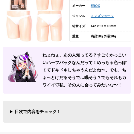
メーカー
EROX
ジャンル
メンズショーツ
箱サイズ
142 x 97 x 10mm
重量
商品18g 外装20g
ねぇねぇ、あの人知ってる？すごくかっこい
いハーフバックなんだって！めっちゃ色っぽ
くてドキドキしちゃうんだよね〜。でも、ち
ょっとけだるそうで…眠そう？でもそれもカ
ワイイ♡私、その人に会ってみたいな〜！
目次で内容をチェック！