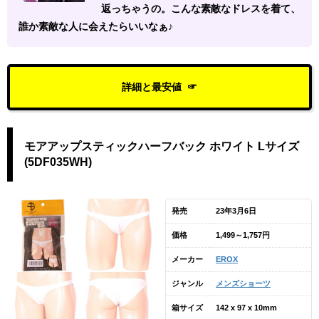
返っちゃうの。こんな素敵なドレスを着て、
誰か素敵な人に会えたらいいなぁ♪
詳細と最安値
モアアップスティックハーフバック ホワイト Lサイズ
(5DF035WH)
発売
23年3月6日
価格
1,499～1,757円
メーカー
EROX
ジャンル
メンズショーツ
箱サイズ
142 x 97 x 10mm