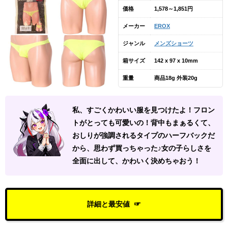
価格
1,578～1,851円
メーカー
EROX
ジャンル
メンズショーツ
箱サイズ
142 x 97 x 10mm
重量
商品18g 外装20g
私、すごくかわいい服を見つけたよ！フロン
トがとっても可愛いの！背中もまぁるくて、
おしりが強調されるタイプのハーフバックだ
から、思わず買っちゃった♪女の子らしさを
全面に出して、かわいく決めちゃおう！
詳細と最安値