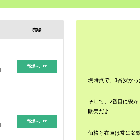
売場
売場へ
料
現時点で、1番安かっ
そして、2番目に安か
販売だよ！
売場へ
料
価格と在庫は常に変