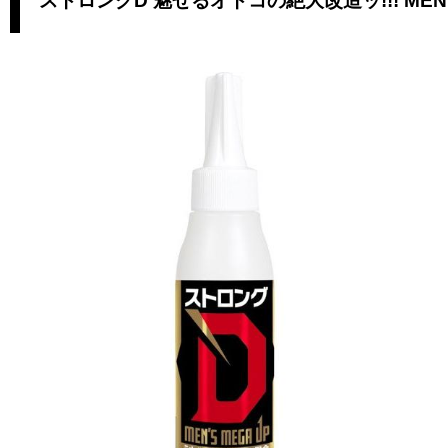
ストロングD 魅せるオトコの絶大改造ッ!!! MEN’