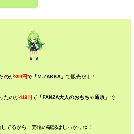
たのが
399円
で
「M-ZAKKA」
で販売だよ！
ったのが
419円
で
「FANZA大人のおもちゃ通販」
で
動してるから、売場の確認はしっかりね！