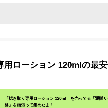
用ローション 120mlの最安
「拭き取り専用ローション 120ml」を売ってる「通販
格」を頑張って集めたよ！